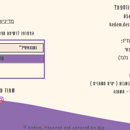
נוספת?
05
מדיניו
kedem.des
הצטרפו לרשימת תפוצ
דיו:
אי
בלבד)
של
שבוע ( ימים משתנים )
:) שמרו 
 - משתנה
© Kedem. Powered and secured by
Wix