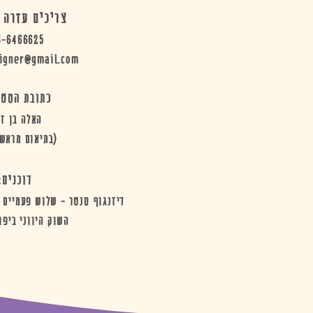
צריכים עזרה 
4-6466625
igner@gmail.com
כתובת הסטו
האלה בן זכ
(בתיאום מראש 
דוכנים:
דיזנגוף סנטר - שלוש פעמיים ב
השוק היווני ביפו