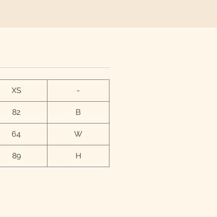
י
XS
-
82
B
64
W
89
H