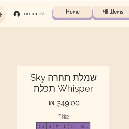
Home
All Items
להתחברות
שמלת תחרה Sky
Whisper תכלת
מחיר
*
Size
XS
S
M
L
XL
XXL